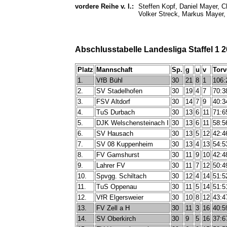
vordere Reihe v. l.:
Steffen Kopf, Daniel Mayer, Ch
Volker Streck, Markus Mayer,
Abschlusstabelle Landesliga Staffel 1 
Platz
Mannschaft
Sp.
g
u
v
Torv
1.
VfB Bühl
30
21
8
1
106:
2.
SV Stadelhofen
30
19
4
7
70:3
3.
FSV Altdorf
30
14
7
9
40:3
4.
TuS Durbach
30
13
6
11
71:6
5.
DJK Welschensteinach I
30
13
6
11
58:5
6.
SV Hausach
30
13
5
12
42:4
7.
SV 08 Kuppenheim
30
13
4
13
54:5
8.
FV Gamshurst
30
11
9
10
42:4
9.
Lahrer FV
30
11
7
12
50:4
10.
Spvgg. Schiltach
30
12
4
14
51:5
11.
TuS Oppenau
30
11
5
14
51:5
12.
VfR Elgersweier
30
10
8
12
43:4
13.
FV Zell a H
30
11
3
16
40:5
14.
SV Oberkirch
30
9
5
16
37:6