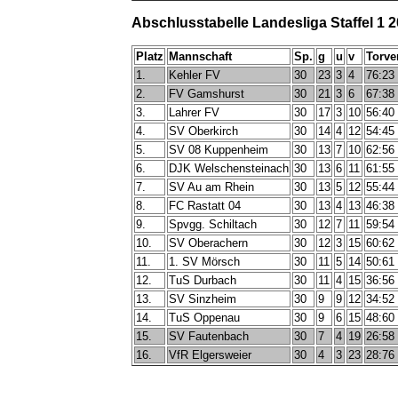
Abschlusstabelle Landesliga Staffel 1 
Platz
Mannschaft
Sp.
g
u
v
Torve
1.
Kehler FV
30
23
3
4
76:23
2.
FV Gamshurst
30
21
3
6
67:38
3.
Lahrer FV
30
17
3
10
56:40
4.
SV Oberkirch
30
14
4
12
54:45
5.
SV 08 Kuppenheim
30
13
7
10
62:56
6.
DJK Welschensteinach
30
13
6
11
61:55
7.
SV Au am Rhein
30
13
5
12
55:44
8.
FC Rastatt 04
30
13
4
13
46:38
9.
Spvgg. Schiltach
30
12
7
11
59:54
10.
SV Oberachern
30
12
3
15
60:62
11.
1. SV Mörsch
30
11
5
14
50:61
12.
TuS Durbach
30
11
4
15
36:56
13.
SV Sinzheim
30
9
9
12
34:52
14.
TuS Oppenau
30
9
6
15
48:60
15.
SV Fautenbach
30
7
4
19
26:58
16.
VfR Elgersweier
30
4
3
23
28:76