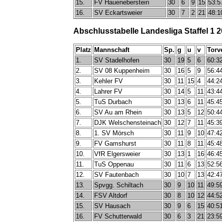
15.
FV Haueneberstein
30
6
9
15
53:5
16.
SV Eckartsweier
30
7
2
21
48:1
Abschlusstabelle Landesliga Staffel 1 
Platz
Mannschaft
Sp.
g
u
v
Torv
1.
SV Stadelhofen
30
19
5
6
60:3
2.
SV 08 Kuppenheim
30
16
5
9
56:4
3.
Kehler FV
30
11
15
4
44:2
4.
Lahrer FV
30
14
5
11
43:4
5.
TuS Durbach
30
13
6
11
45:4
6.
SV Au am Rhein
30
13
5
12
50:4
7.
DJK Welschensteinach
30
12
7
11
45:3
8.
1. SV Mörsch
30
11
9
10
47:4
9.
FV Gamshurst
30
11
8
11
45:4
10.
VfR Elgersweier
30
13
1
16
46:4
11.
TuS Oppenau
30
11
6
13
52:5
12.
SV Fautenbach
30
10
7
13
42:4
13.
Spvgg. Schiltach
30
9
10
11
49:5
14.
FSV Altdorf
30
8
10
12
44:5
15.
SV Hausach
30
9
6
15
40:5
16.
FV Schutterwald
30
6
3
21
23:5