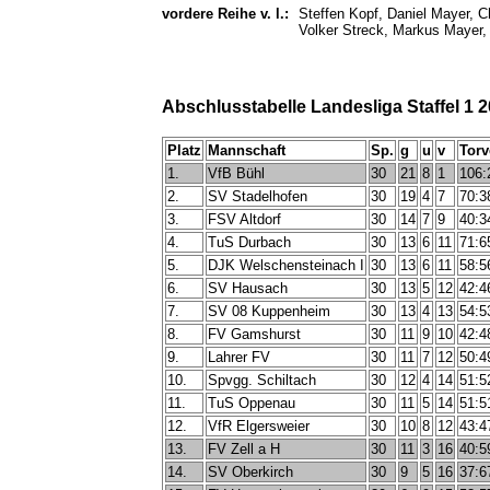
vordere Reihe v. l.:
Steffen Kopf, Daniel Mayer, Ch
Volker Streck, Markus Mayer,
Abschlusstabelle Landesliga Staffel 1 
Platz
Mannschaft
Sp.
g
u
v
Torv
1.
VfB Bühl
30
21
8
1
106:
2.
SV Stadelhofen
30
19
4
7
70:3
3.
FSV Altdorf
30
14
7
9
40:3
4.
TuS Durbach
30
13
6
11
71:6
5.
DJK Welschensteinach I
30
13
6
11
58:5
6.
SV Hausach
30
13
5
12
42:4
7.
SV 08 Kuppenheim
30
13
4
13
54:5
8.
FV Gamshurst
30
11
9
10
42:4
9.
Lahrer FV
30
11
7
12
50:4
10.
Spvgg. Schiltach
30
12
4
14
51:5
11.
TuS Oppenau
30
11
5
14
51:5
12.
VfR Elgersweier
30
10
8
12
43:4
13.
FV Zell a H
30
11
3
16
40:5
14.
SV Oberkirch
30
9
5
16
37:6