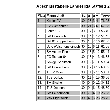
Abschlusstabelle Landesliga Staffel 1 
Platz
Mannschaft
Sp.
g
u
v
Torve
1.
Kehler FV
30
23
3
4
76:23
2.
FV Gamshurst
30
21
3
6
67:38
3.
Lahrer FV
30
17
3
10
56:40
4.
SV Oberkirch
30
14
4
12
54:45
5.
SV 08 Kuppenheim
30
13
7
10
62:56
6.
DJK Welschensteinach
30
13
6
11
61:55
7.
SV Au am Rhein
30
13
5
12
55:44
8.
FC Rastatt 04
30
13
4
13
46:38
9.
Spvgg. Schiltach
30
12
7
11
59:54
10.
SV Oberachern
30
12
3
15
60:62
11.
1. SV Mörsch
30
11
5
14
50:61
12.
TuS Durbach
30
11
4
15
36:56
13.
SV Sinzheim
30
9
9
12
34:52
14.
TuS Oppenau
30
9
6
15
48:60
15.
SV Fautenbach
30
7
4
19
26:58
16.
VfR Elgersweier
30
4
3
23
28:76