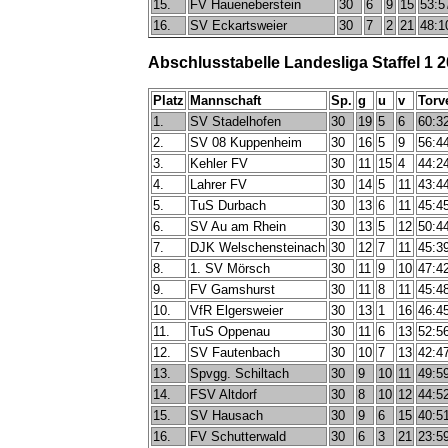
15.
FV Haueneberstein
30
6
9
15
53:5
16.
SV Eckartsweier
30
7
2
21
48:1
Abschlusstabelle Landesliga Staffel 1 
Platz
Mannschaft
Sp.
g
u
v
Torv
1.
SV Stadelhofen
30
19
5
6
60:3
2.
SV 08 Kuppenheim
30
16
5
9
56:4
3.
Kehler FV
30
11
15
4
44:2
4.
Lahrer FV
30
14
5
11
43:4
5.
TuS Durbach
30
13
6
11
45:4
6.
SV Au am Rhein
30
13
5
12
50:4
7.
DJK Welschensteinach
30
12
7
11
45:3
8.
1. SV Mörsch
30
11
9
10
47:4
9.
FV Gamshurst
30
11
8
11
45:4
10.
VfR Elgersweier
30
13
1
16
46:4
11.
TuS Oppenau
30
11
6
13
52:5
12.
SV Fautenbach
30
10
7
13
42:4
13.
Spvgg. Schiltach
30
9
10
11
49:5
14.
FSV Altdorf
30
8
10
12
44:5
15.
SV Hausach
30
9
6
15
40:5
16.
FV Schutterwald
30
6
3
21
23:5