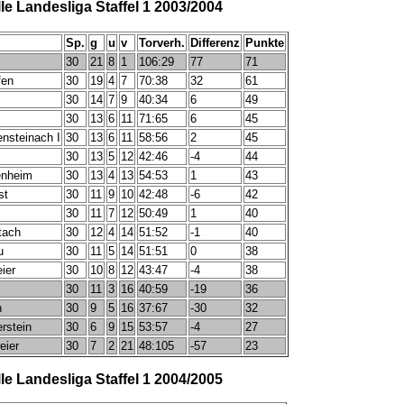
e Landesliga Staffel 1 2003/2004
Sp.
g
u
v
Torverh.
Differenz
Punkte
30
21
8
1
106:29
77
71
fen
30
19
4
7
70:38
32
61
30
14
7
9
40:34
6
49
30
13
6
11
71:65
6
45
nsteinach I
30
13
6
11
58:56
2
45
30
13
5
12
42:46
-4
44
enheim
30
13
4
13
54:53
1
43
st
30
11
9
10
42:48
-6
42
30
11
7
12
50:49
1
40
tach
30
12
4
14
51:52
-1
40
u
30
11
5
14
51:51
0
38
ier
30
10
8
12
43:47
-4
38
30
11
3
16
40:59
-19
36
h
30
9
5
16
37:67
-30
32
rstein
30
6
9
15
53:57
-4
27
eier
30
7
2
21
48:105
-57
23
e Landesliga Staffel 1 2004/2005