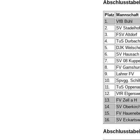
Abschlusstabell
Platz
Mannschaft
1.
VfB Bühl
2.
SV Stadelho
3.
FSV Altdorf
4.
TuS Durbach
5.
DJK Welsche
6.
SV Hausach
7.
SV 08 Kupp
8.
FV Gamshur
9.
Lahrer FV
10.
Spvgg. Schil
11.
TuS Oppena
12.
VfR Elgerswe
13.
FV Zell a H
14.
SV Oberkirc
15.
FV Hauenebe
16.
SV Eckartsw
Abschlusstabell