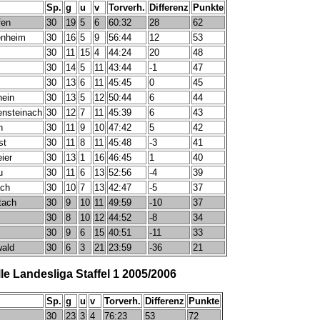
Sp.
g
u
v
Torverh.
Differenz
Punkte
fen
30
19
5
6
60:32
28
62
enheim
30
16
5
9
56:44
12
53
30
11
15
4
44:24
20
48
30
14
5
11
43:44
-1
47
30
13
6
11
45:45
0
45
ein
30
13
5
12
50:44
6
44
nsteinach
30
12
7
11
45:39
6
43
h
30
11
9
10
47:42
5
42
st
30
11
8
11
45:48
-3
41
ier
30
13
1
16
46:45
1
40
u
30
11
6
13
52:56
-4
39
ch
30
10
7
13
42:47
-5
37
tach
30
9
10
11
49:59
-10
37
30
8
10
12
44:52
-8
34
30
9
6
15
40:51
-11
33
wald
30
6
3
21
23:59
-36
21
e Landesliga Staffel 1 2005/2006
Sp.
g
u
v
Torverh.
Differenz
Punkte
30
23
3
4
76:23
53
72