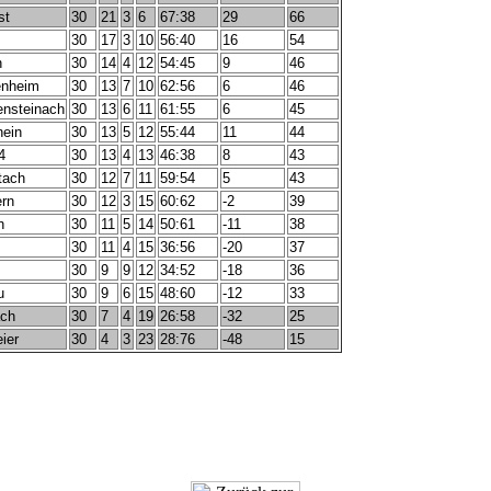
st
30
21
3
6
67:38
29
66
30
17
3
10
56:40
16
54
h
30
14
4
12
54:45
9
46
enheim
30
13
7
10
62:56
6
46
nsteinach
30
13
6
11
61:55
6
45
ein
30
13
5
12
55:44
11
44
4
30
13
4
13
46:38
8
43
tach
30
12
7
11
59:54
5
43
rn
30
12
3
15
60:62
-2
39
h
30
11
5
14
50:61
-11
38
30
11
4
15
36:56
-20
37
30
9
9
12
34:52
-18
36
u
30
9
6
15
48:60
-12
33
ch
30
7
4
19
26:58
-32
25
ier
30
4
3
23
28:76
-48
15