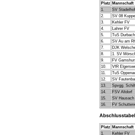
Platz
Mannschaft
1.
SV Stadelho
2.
SV 08 Kupp
3.
Kehler FV
4.
Lahrer FV
5.
TuS Durbach
6.
SV Au am Rh
7.
DJK Welsche
8.
1. SV Mörsc
9.
FV Gamshur
10.
VfR Elgerswe
11.
TuS Oppena
12.
SV Fautenba
13.
Spvgg. Schil
14.
FSV Altdorf
15.
SV Hausach
16.
FV Schutter
Abschlusstabell
Platz
Mannschaft
1.
Kehler FV