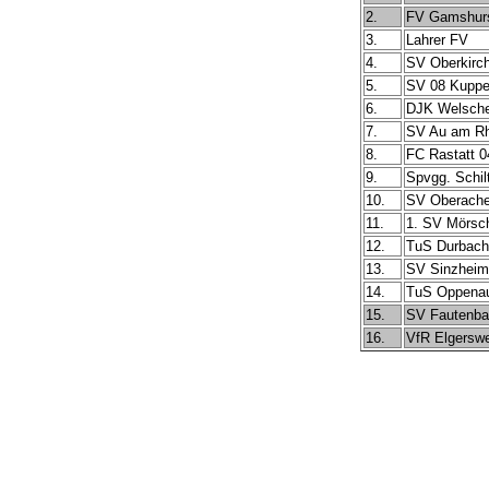
2.
FV Gamshur
3.
Lahrer FV
4.
SV Oberkirc
5.
SV 08 Kupp
6.
DJK Welsche
7.
SV Au am Rh
8.
FC Rastatt 0
9.
Spvgg. Schil
10.
SV Oberache
11.
1. SV Mörsc
12.
TuS Durbach
13.
SV Sinzheim
14.
TuS Oppena
15.
SV Fautenba
16.
VfR Elgerswe