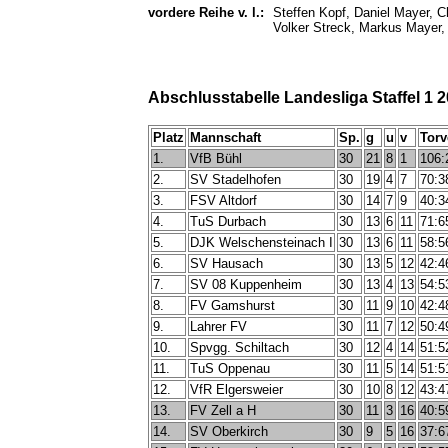
vordere Reihe v. l.:
Steffen Kopf, Daniel Mayer, Ch
Volker Streck, Markus Mayer,
Abschlusstabelle Landesliga Staffel 1 
Platz
Mannschaft
Sp.
g
u
v
Torv
1.
VfB Bühl
30
21
8
1
106:
2.
SV Stadelhofen
30
19
4
7
70:3
3.
FSV Altdorf
30
14
7
9
40:3
4.
TuS Durbach
30
13
6
11
71:6
5.
DJK Welschensteinach I
30
13
6
11
58:5
6.
SV Hausach
30
13
5
12
42:4
7.
SV 08 Kuppenheim
30
13
4
13
54:5
8.
FV Gamshurst
30
11
9
10
42:4
9.
Lahrer FV
30
11
7
12
50:4
10.
Spvgg. Schiltach
30
12
4
14
51:5
11.
TuS Oppenau
30
11
5
14
51:5
12.
VfR Elgersweier
30
10
8
12
43:4
13.
FV Zell a H
30
11
3
16
40:5
14.
SV Oberkirch
30
9
5
16
37:6