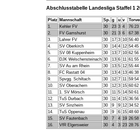
Abschlusstabelle Landesliga Staffel 1 
Platz
Mannschaft
Sp.
g
u
v
Torve
1.
Kehler FV
30
23
3
4
76:23
2.
FV Gamshurst
30
21
3
6
67:38
3.
Lahrer FV
30
17
3
10
56:40
4.
SV Oberkirch
30
14
4
12
54:45
5.
SV 08 Kuppenheim
30
13
7
10
62:56
6.
DJK Welschensteinach
30
13
6
11
61:55
7.
SV Au am Rhein
30
13
5
12
55:44
8.
FC Rastatt 04
30
13
4
13
46:38
9.
Spvgg. Schiltach
30
12
7
11
59:54
10.
SV Oberachern
30
12
3
15
60:62
11.
1. SV Mörsch
30
11
5
14
50:61
12.
TuS Durbach
30
11
4
15
36:56
13.
SV Sinzheim
30
9
9
12
34:52
14.
TuS Oppenau
30
9
6
15
48:60
15.
SV Fautenbach
30
7
4
19
26:58
16.
VfR Elgersweier
30
4
3
23
28:76