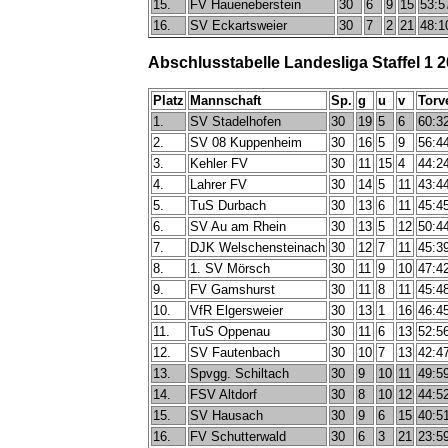
15.
FV Haueneberstein
30
6
9
15
53:5
16.
SV Eckartsweier
30
7
2
21
48:1
Abschlusstabelle Landesliga Staffel 1 
Platz
Mannschaft
Sp.
g
u
v
Torv
1.
SV Stadelhofen
30
19
5
6
60:3
2.
SV 08 Kuppenheim
30
16
5
9
56:4
3.
Kehler FV
30
11
15
4
44:2
4.
Lahrer FV
30
14
5
11
43:4
5.
TuS Durbach
30
13
6
11
45:4
6.
SV Au am Rhein
30
13
5
12
50:4
7.
DJK Welschensteinach
30
12
7
11
45:3
8.
1. SV Mörsch
30
11
9
10
47:4
9.
FV Gamshurst
30
11
8
11
45:4
10.
VfR Elgersweier
30
13
1
16
46:4
11.
TuS Oppenau
30
11
6
13
52:5
12.
SV Fautenbach
30
10
7
13
42:4
13.
Spvgg. Schiltach
30
9
10
11
49:5
14.
FSV Altdorf
30
8
10
12
44:5
15.
SV Hausach
30
9
6
15
40:5
16.
FV Schutterwald
30
6
3
21
23:5