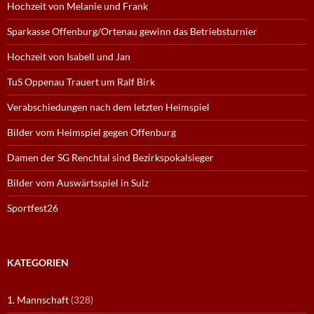
Hochzeit von Melanie und Frank
Sparkasse Offenburg/Ortenau gewinn das Betriebsturnier
Hochzeit von Isabell und Jan
TuS Oppenau Trauert um Ralf Birk
Verabschiedungen nach dem letzten Heimspiel
Bilder vom Heimspiel gegen Offenburg
Damen der SG Renchtal sind Bezirkspokalsieger
Bilder vom Auswärtsspiel in Sulz
Sportfest26
KATEGORIEN
1. Mannschaft
(328)