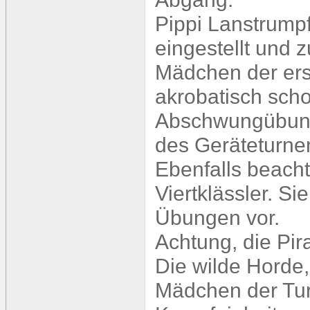
Pippi Lanstrumpf 
eingestellt und z
Mädchen der erst
akrobatisch sch
Abschwungübung
des Geräteturne
Ebenfalls beacht
Viertklässler. S
Übungen vor.
Achtung, die Pi
Die wilde Horde
Mädchen der Turn