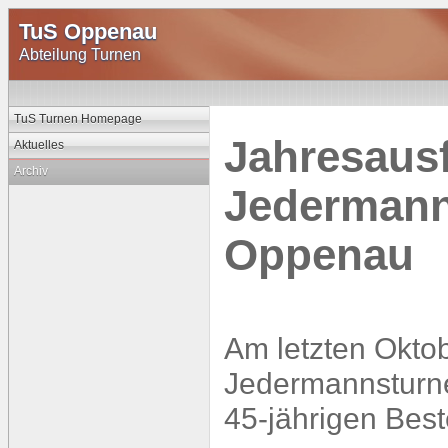
TuS Oppenau
Abteilung Turnen
TuS Turnen Homepage
Jahresausf
Aktuelles
Archiv
Jedermann
Oppenau
Am letzten Okt
Jedermannsturne
45-jährigen Best