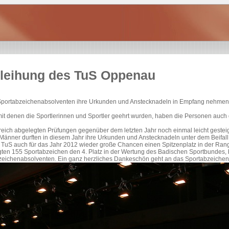
rleihung des TuS Oppenau
 Sportabzeichenabsolventen ihre Urkunden und Anstecknadeln in Empfang nehmen
 denen die Sportlerinnen und Sportler geehrt wurden, haben die Personen auch di
greich abgelegten Prüfungen gegenüber dem letzten Jahr noch einmal leicht gestei
Männer durften in diesem Jahr ihre Urkunden und Anstecknadeln unter dem Beifa
r TuS auch für das Jahr 2012 wieder große Chancen einen Spitzenplatz in der Rang
gten 155 Sportabzeichen den 4. Platz in der Wertung des Badischen Sportbundes,
tabzeichenabsolventen. Ein ganz herzliches Dankeschön geht an das Sportabzeich