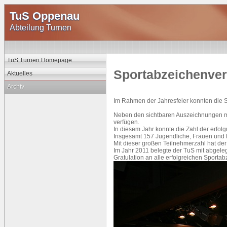
TuS Oppenau
Abteilung Turnen
TuS Turnen Homepage
Sportabzeichenve
Aktuelles
Archiv
Im Rahmen der Jahresfeier konnten die
Neben den sichtbaren Auszeichnungen mit
verfügen.
In diesem Jahr konnte die Zahl der erfol
Insgesamt 157 Jugendliche, Frauen und 
Mit dieser großen Teilnehmerzahl hat de
Im Jahr 2011 belegte der TuS mit abgele
Gratulation an alle erfolgreichen Spor