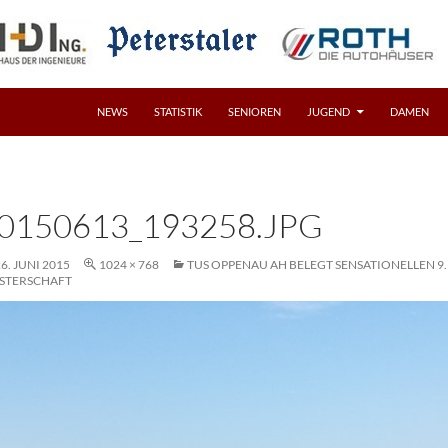
NEWS
STATISTIK
SENIOREN
JUGEND
DAMEN
0150613_193258.JPG
6. JUNI 2015
1024 × 768
TUS OPPENAU AH BELEGT SENSATIONELLEN 9.
STERSCHAFT