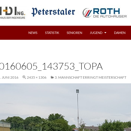
NEWS
STATISTIK
SENIOREN
JUGEND
DAMEN
0160605_143753_TOPA
. JUNI 2016
2435 × 1306
3. MANNSCHAFT ERRINGT MEISTERSCHAFT