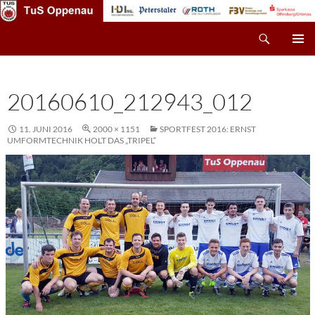
Zum
Inhalt
Suchen
TuS Oppenau – Fußball
springen
PRIMÄR
MENÜ
20160610_212943_012
11. JUNI 2016
2000 × 1151
SPORTFEST 2016: ERNST
UMFORMTECHNIK HOLT DAS „TRIPEL“