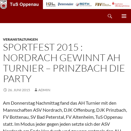
Zum
Inhalt
Suchen
TuS Oppenau – Fußball
springen
PRIMÄR
MENÜ
VERANSTALTUNGEN
SPORTFEST 2015 :
NORDRACH GEWINNT AH
TURNIER – PRINZBACH DIE
PARTY
26. JUNI 2015
ADMIN
Am Donnerstag Nachmittag fand das AH Turnier mit den
Mannschaften ASV Nordrach, DJK Offenburg, DJK Prinzbach,
FV Bottenau, SV Bad Peterstal, FV Altenheim, TuS Oppenau
statt. Im Modus jeder gegen jeden setzte sich der ASV
Nordrach am Ende klar durch und gewann erstmals den AH