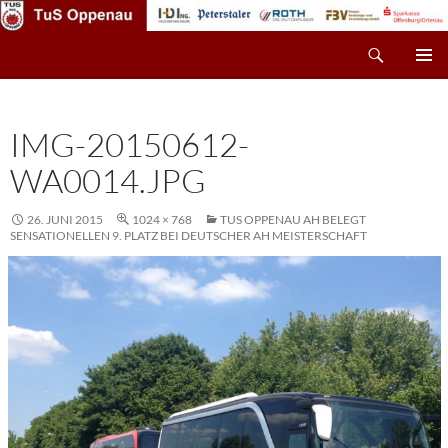
Zum
Inhalt
Suchen
TuS Oppenau – Fußball
springen
PRIMÄR
MENÜ
IMG-20150612-
WA0014.JPG
26. JUNI 2015
1024 × 768
TUS OPPENAU AH BELEGT
SENSATIONELLEN 9. PLATZ BEI DEUTSCHER AH MEISTERSCHAFT