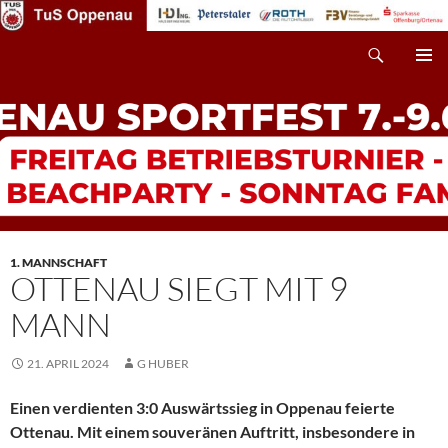
Zum
Inhalt
Suchen
TuS Oppenau – Fußball
springen
PRIMÄR
MENÜ
1. MANNSCHAFT
OTTENAU SIEGT MIT 9
MANN
21. APRIL 2024
G HUBER
Einen verdienten 3:0 Auswärtssieg in Oppenau feierte
Ottenau. Mit einem souveränen Auftritt, insbesondere in