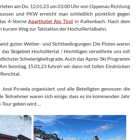
arteten am Do. 12.01.23 um 03:00 Uhr von Oppenau Richtung
bussen und PKW erreicht man schließlich pünktlich gegen
das 4-Sterne
Aparthotel Alp Tirol
in Kaltenbach. Nach dem
n kurzen Weg zur Talstation der Hochzillertalbahn.
i meist guten Wetter- und Sichtbedingungen. Die Pisten waren
 das Skigebiet Hochzillertal / Hochfügen verwöhnte uns mit
dlichster Schwierigkeitsgrade. Auch das Apres-Ski Programm
. Am Sonntag, 15.01.23 fuhren wir dann mit tollen Eindrücken
 Renchtal.
 José Poveda organisiert und alle Beteiligten genossen die
 Alle Teilnehmer waren sich einige, dass es im kommenden Jahr
ki-Tour geben wird …