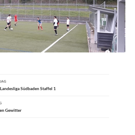
avigation
RAG
 Landesliga Südbaden Staffel 1
G
en Gewitter