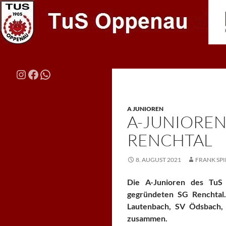
Zum
Inhalt
springen
Suchen
TuS Oppenau – Fußball
Instagram
Facebook
WhatsApp
Die Macht vom Haldenhof
A JUNIOREN
A-JUNIOREN 
RENCHTAL
8. AUGUST 2021
FRANK SP
Die A-Junioren des TuS
gegründeten SG Renchtal.
Lautenbach, SV Ödsbach,
zusammen.