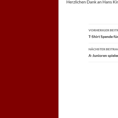
Herzlichen Dank an Hans Kimm
Beitragsn
VORHERIGER BEIT
T-Shirt Spende fü
NÄCHSTER BEITRA
A-Junioren spiele