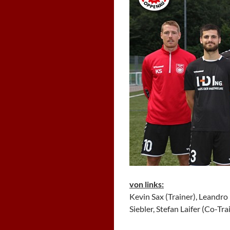
von links:
Kevin Sax (Trainer), Leandro 
Siebler, Stefan Laifer (Co-Tra