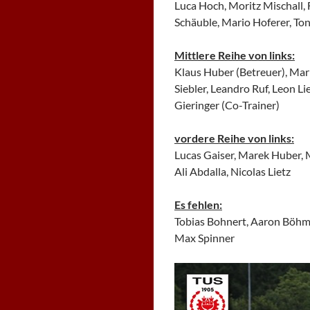
Luca Hoch, Moritz Mischall, F
Schäuble, Mario Hoferer, Ton
Mittlere Reihe von links:
Klaus Huber (Betreuer), Mark
Siebler, Leandro Ruf, Leon Li
Gieringer (Co-Trainer)
vordere Reihe von links:
Lucas Gaiser, Marek Huber, M
Ali Abdalla, Nicolas Lietz
Es fehlen:
Tobias Bohnert, Aaron Böhm,
Max Spinner