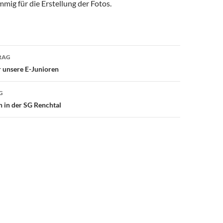
ig für die Erstellung der Fotos.
avigation
RAG
r unsere E-Junioren
G
n in der SG Renchtal