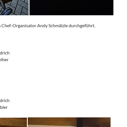
 Chef-Organisator Andy Schmälzle durchgeführt.
rdrich
eiher
rdrich
ebler