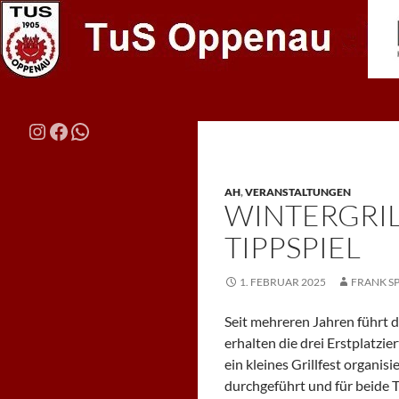
Zum
Inhalt
springen
Suchen
TuS Oppenau – Fußball
Instagram
Facebook
WhatsApp
Die Macht vom Haldenhof
AH
,
VERANSTALTUNGEN
WINTERGRIL
TIPPSPIEL
1. FEBRUAR 2025
FRANK S
Seit mehreren Jahren führt d
erhalten die drei Erstplatzie
ein kleines Grillfest organis
durchgeführt und für beide Ti