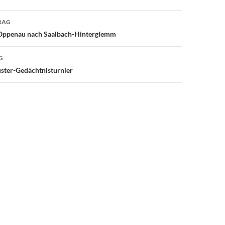
avigation
RAG
 Oppenau nach Saalbach-Hinterglemm
G
ster-Gedächtnisturnier