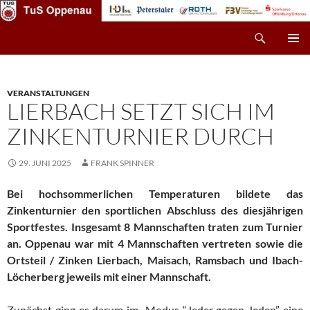
Zum
Inhalt
Suchen
TuS Oppenau – Fußball
springen
PRIMÄR
MENÜ
VERANSTALTUNGEN
LIERBACH SETZT SICH IM
ZINKENTURNIER DURCH
29. JUNI 2025
FRANK SPINNER
Bei hochsommerlichen Temperaturen bildete das
Zinkenturnier den sportlichen Abschluss des diesjährigen
Sportfestes. Insgesamt 8 Mannschaften traten zum Turnier
an. Oppenau war mit 4 Mannschaften vertreten sowie die
Ortsteil / Zinken Lierbach, Maisach, Ramsbach und Ibach-
Löcherberg jeweils mit einer Mannschaft.
Zunächst ging es darum im Modus “Jeder gegen Jeden” eine