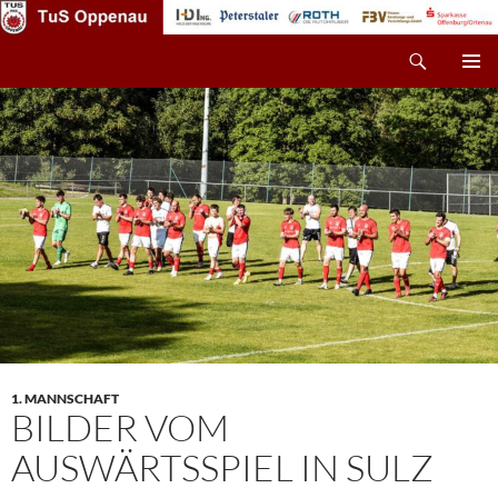
Zum
Inhalt
Suchen
TuS Oppenau – Fußball
springen
PRIMÄR
MENÜ
1. MANNSCHAFT
BILDER VOM
AUSWÄRTSSPIEL IN SULZ