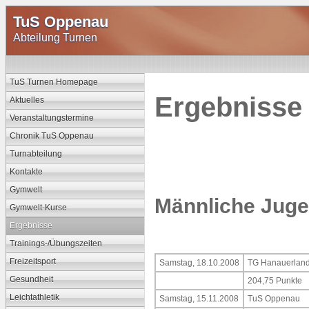
TuS Oppenau
Abteilung Turnen
TuS Turnen Homepage
Ergebnisse 
Aktuelles
Veranstaltungstermine
Chronik TuS Oppenau
Turnabteilung
Kontakte
Gymwelt
Männliche Juge
Gymwelt-Kurse
Ergebnisse
Trainings-/Übungszeiten
Freizeitsport
Samstag, 18.10.2008
TG Hanauerland
Gesundheit
204,75 Punkte
Leichtathletik
Samstag, 15.11.2008
TuS Oppenau