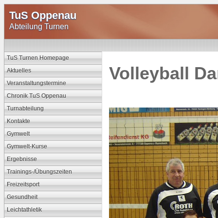
TuS Oppenau
Abteilung Turnen
TuS Turnen Homepage
Volleyball D
Aktuelles
Veranstaltungstermine
Chronik TuS Oppenau
Turnabteilung
Kontakte
Gymwelt
Gymwelt-Kurse
Ergebnisse
Trainings-/Übungszeiten
Freizeitsport
Gesundheit
Leichtathletik