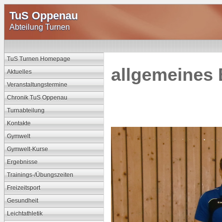
TuS Oppenau
Abteilung Turnen
TuS Turnen Homepage
allgemeines 
Aktuelles
Veranstaltungstermine
Chronik TuS Oppenau
Turnabteilung
Kontakte
Gymwelt
Gymwelt-Kurse
Ergebnisse
Trainings-/Übungszeiten
Freizeitsport
Gesundheit
Leichtathletik