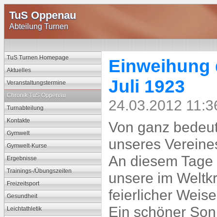
TuS Oppenau
Abteilung Turnen
TuS Turnen Homepage
Einweihung 
Aktuelles
Juli 1923
Veranstaltungstermine
Chronik TuS Oppenau
24.03.2012 11:3
Turnabteilung
Kontakte
Von ganz bedeut
Gymwelt
unseres Vereines
Gymwelt-Kurse
An diesem Tage 
Ergebnisse
Trainings-/Übungszeiten
unsere im Weltk
Freizeitsport
feierlicher Weise
Gesundheit
Ein schöner So
Leichtathletik