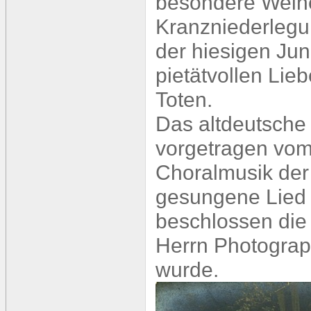
besondere Weihe
Kranzniederlegu
der hiesigen Ju
pietätvollen Lie
Toten.
Das altdeutsche G
vorgetragen vo
Choralmusik der
gesungene Lied 
beschlossen die 
Herrn Photograp
wurde.