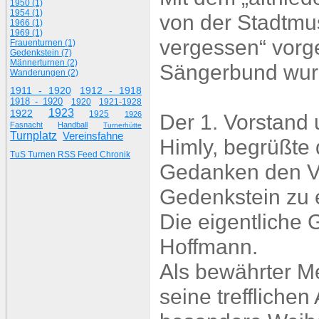
1950 (1)
1954 (1)
von der Stadtmu
1966 (1)
1969 (1)
vergessen“ vorg
Frauenturnen (1)
Gedenkstein (7)
Männerturnen (2)
Sängerbund wurde
Wanderungen (2)
1911 - 1920
1912 - 1918
1918 - 1920
1920
1921-1928
1923
1922
1925
1926
Der 1. Vorstand 
Fasnacht
Handball
Turnerhütte
Turnplatz
Vereinsfahne
Himly, begrüßte 
TuS Turnen RSS Feed Chronik
Gedanken den Ve
Gedenkstein zu e
Die eigentliche 
Hoffmann.
Als bewährter Me
seine treffliche