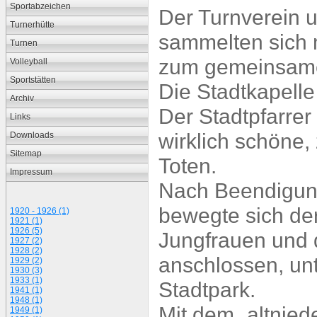
Sportabzeichen
Der Turnverein u
Turnerhütte
sammelten sich
Turnen
zum gemeinsame
Volleyball
Sportstätten
Die Stadtkapelle
Archiv
Der Stadtpfarrer
Links
wirklich schöne
Downloads
Sitemap
Toten.
Impressum
Nach Beendigung
bewegte sich de
1920 - 1926 (1)
1921 (1)
1926 (5)
Jungfrauen und 
1927 (2)
1928 (2)
anschlossen, unt
1929 (2)
1930 (3)
1933 (1)
Stadtpark.
1941 (1)
1948 (1)
Mit dem „altnie
1949 (1)