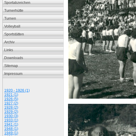
Sportabzeichen
Turnerhütte
Turnen
Volleyball
Sportstätten
Archiv
Links
Downloads
Sitemap
Impressum
1920 - 1926 (1)
1921 (1)
1926 (5)
1927 (2)
1928 (2)
1929 (2)
1930 (3)
1933 (1)
1941 (1)
1948 (1)
1949 (1)