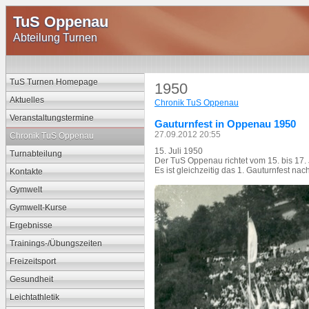
TuS Oppenau
Abteilung Turnen
TuS Turnen Homepage
1950
Aktuelles
Chronik TuS Oppenau
Veranstaltungstermine
Gauturnfest in Oppenau 1950
27.09.2012 20:55
Chronik TuS Oppenau
15. Juli 1950
Turnabteilung
Der TuS Oppenau richtet vom 15. bis 17. J
Es ist gleichzeitig das 1. Gauturnfest nac
Kontakte
Gymwelt
Gymwelt-Kurse
Ergebnisse
Trainings-/Übungszeiten
Freizeitsport
Gesundheit
Leichtathletik