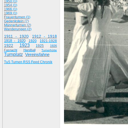
1950 (1)
1954 (1)
1966 (1)
1969 (1)
Frauenturnen (1)
Gedenkstein (7)
Männerturnen (2)
Wanderungen (2)
1911 - 1920
1912 - 1918
1918 - 1920
1920
1921-1928
1923
1922
1925
1926
Fasnacht
Handball
Turnerhütte
Turnplatz
Vereinsfahne
TuS Turnen RSS Feed Chronik