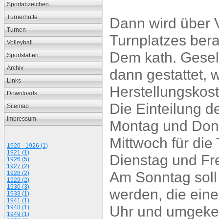
Sportabzeichen
Turnerhütte
Dann wird über 
Turnen
Turnplatzes bera
Volleyball
Dem kath. Gesel
Sportstätten
Archiv
dann gestattet, 
Links
Herstellungskost
Downloads
Die Einteilung d
Sitemap
Impressum
Montag und Donn
Mittwoch für die
1920 - 1926 (1)
1921 (1)
Dienstag und Fre
1926 (5)
1927 (2)
Am Sonntag soll
1928 (2)
1929 (2)
1930 (3)
werden, die eine
1933 (1)
1941 (1)
Uhr und umgekeh
1948 (1)
1949 (1)