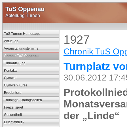
TuS Oppenau
Abteilung Turnen
TuS Turnen Homepage
1927
Aktuelles
Veranstaltungstermine
Chronik TuS Op
Chronik TuS Oppenau
Turnplatz v
Turnabteilung
Kontakte
30.06.2012 17:4
Gymwelt
Gymwelt-Kurse
Protokollnied
Ergebnisse
Trainings-/Übungszeiten
Monatsversam
Freizeitsport
der „Linde“
Gesundheit
Leichtathletik