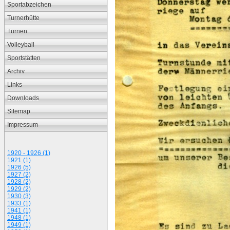
Sportabzeichen
Turnerhütte
Turnen
Volleyball
Sportstätten
Archiv
Links
Downloads
Sitemap
Impressum
1920 - 1926 (1)
1921 (1)
1926 (5)
1927 (2)
1928 (2)
1929 (2)
1930 (3)
1933 (1)
1941 (1)
1948 (1)
1949 (1)