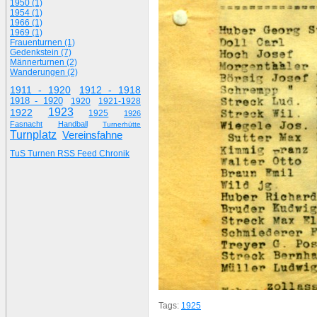
1950 (1)
1954 (1)
1966 (1)
1969 (1)
Frauenturnen (1)
Gedenkstein (7)
Männerturnen (2)
Wanderungen (2)
1911 - 1920
1912 - 1918
1918 - 1920
1920
1921-1928
1923
1922
1925
1926
Fasnacht
Handball
Turnerhütte
Turnplatz
Vereinsfahne
TuS Turnen RSS Feed Chronik
Tags:
1925