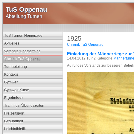
TuS Oppenau
Abteilung Turnen
TuS Turnen Homepage
1925
Aktuelles
Chronik TuS Oppenau
Veranstaltungstermine
Einladung der Männerriege zur
14.04.2012 18:42 Kategorie
Männerturn
Chronik TuS Oppenau
Aufruf des Vorstands zur besseren Bete
Turnabteilung
Kontakte
Gymwelt
Gymwelt-Kurse
Ergebnisse
Trainings-/Übungszeiten
Freizeitsport
Gesundheit
Leichtathletik