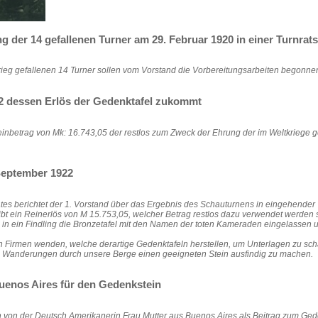
g der 14 gefallenen Turner am 29. Februar 1920 in einer Turnrats
rieg gefallenen 14 Turner sollen vom Vorstand die Vorbereitungsarbeiten begonne
2 dessen Erlös der Gedenktafel zukommt
inbetrag von Mk: 16.743,05 der restlos zum Zweck der Ehrung der im Weltkriege g
 September 1922
es berichtet der 1. Vorstand über das Ergebnis des Schauturnens in eingehender
 ein Reinerlös von M 15.753,05, welcher Betrag restlos dazu verwendet werden sol
 in ein Findling die Bronzetafel mit den Namen der toten Kameraden eingelassen u
n Firmen wenden, welche derartige Gedenktafeln herstellen, um Unterlagen zu scha
en Wanderungen durch unsere Berge einen geeigneten Stein ausfindig zu machen.
uenos Aires für den Gedenkstein
 von der Deutsch Amerikanerin Frau Mutter aus Buenos Aires als Beitrag zum Gede