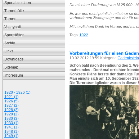
Sportabzeichen
Da mit einer Forderung von M 25.000.- bi
Turnerhütte
Es war uns recht peinlich, mit einer so 
vorhandenen Zwangslage und der für un
Turnen
Mit herzlichem Dank im Voraus und mit e
Volleyball
Tags:
1922
Sportstätten
Archiv
Links
Vorbereitungen für einen Geden
10.02.2012 19:59 Kategorie
Gedenkstein
Downloads
Schon bald nach Beendigung des 1. Wel
Sitemap
mahnendes - Denkmal errichten könnte
Konkrete Pläne fasste der damalige Tu
Impressum
Man einigte sich am 10. September 1922 
Die Turnratsmitglieder waren in dieser
1920 - 1926 (1)
1921 (1)
1926 (5)
1927 (2)
1928 (2)
1929 (2)
1930 (3)
1933 (1)
1941 (1)
1948 (1)
1949 (1)