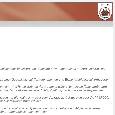
n Denkmal entschlossen und dabei die Anwendung eines großen Findlings mit
tes einer Gedenktafel mit Turneremblemen und Eichenlaubkranz mit erhabener
rkung aus, und heute verlangt die genannte württembergische Firma außer den
ferung der Tafel eine weitere Richtigstgellung nach oben zu beanspruchen.
aben nur die Wahl, entweder vom Vertrage zurückzutreten oder die M 45.000.-
er Metallwarenfabrik erfüllen.
n nur ein warmherziger Appell an die nicht ausübenden Mitglieder unseres
llenen Helden nachkommen vermag.