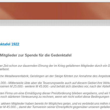
ktafel 1922
Mitglieder zur Spende für die Gedenktafel
mer Zeit schon zur dauernden Ehrung der im Krieg gefallenen Mitglieder durch ei
efasst.
he Metallwarenfabrik, Geislingen an der Steige führten zur Annahme des Angebo
0.000.- Mittlerweile übte aber die Teuerungswelle auch auf diesem Gebiet ihre Wi
esenen M 25.000.- weitere M 45.000.- und behält sich überdies vor, nach der Ablie
en Firma um eine Ermäßigung dieser Preisforderung blieben vergebens, und wir h
 noch stärkeren Verteuerung zu rechnen, wenn wir nicht sofort diese Bedingungen d
e aktiven Mitglieder haben bereits ihr Mögliches getan, und es verbleibt uns mithi
er M 45.000.-, damit der Turnverein seiner Ehrenpflicht gegenüber unseren gefa