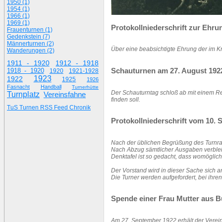
1950 (1)
1954 (1)
1966 (1)
1969 (1)
Protokollniederschrift zur Ehrun
Frauenturnen (1)
Gedenkstein (7)
Männerturnen (2)
Über eine beabsichtigte Ehrung der im K
Wanderungen (2)
1911 - 1920
1912 - 1918
Schauturnen am 27. August 192
1918 - 1920
1920
1921-1928
1923
1922
1925
1926
Fasnacht
Handball
Turnerhütte
Der Schauturntag schloß ab mit einem Re
Turnplatz
Vereinsfahne
finden soll.
TuS Turnen RSS Feed Chronik
Protokollniederschrift vom 10.
Nach der üblichen Begrüßung des Turnrat
Nach Abzug sämtlicher Ausgaben verbleibt
Denktafel ist so gedacht, dass womöglich
Der Vorstand wird in dieser Sache sich a
Die Turner werden aufgefordert, bei ihr
Spende einer Frau Mutter aus B
Am 27. September 1922 erhält der Verein