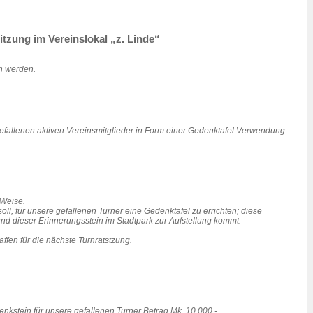
itzung im Vereinslokal „z. Linde“
n werden.
efallenen aktiven Vereinsmitglieder in Form einer Gedenktafel Verwendung
 Weise.
l, für unsere gefallenen Turner eine Gedenktafel zu errichten; diese
nd dieser Erinnerungsstein im Stadtpark zur Aufstellung kommt.
ffen für die nächste Turnratstzung.
nkstein für unsere gefallenen Turner Betrag Mk. 10.000.-