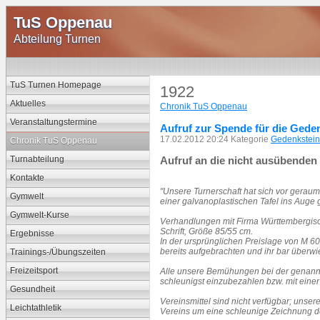
TuS Oppenau
Abteilung Turnen
TuS Turnen Homepage
1922
Aktuelles
Chronik TuS Oppenau
Veranstaltungstermine
Aufruf zur Spende für die Geden
17.02.2012 20:24 Kategorie
Gedenkstein
Chronik TuS Oppenau
Turnabteilung
Aufruf an die nicht ausübenden 
Kontakte
"Unsere Turnerschaft hat sich vor gerau
Gymwelt
einer galvanoplastischen Tafel ins Auge g
Gymwelt-Kurse
Verhandlungen mit Firma Württembergisc
Schrift, Größe 85/55 cm.
Ergebnisse
In der ursprünglichen Preislage von M 6
bereits aufgebrachten und ihr bar überwi
Trainings-/Übungszeiten
Freizeitsport
Alle unsere Bemühungen bei der genannt
schleunigst einzubezahlen bzw. mit einer
Gesundheit
Vereinsmittel sind nicht verfügbar; unser
Leichtathletik
Vereins um eine schleunige Zeichnung d