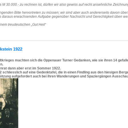
s M 30.000.- zu rechnen ist, dürfen wir also gewiss auf recht ansehnliche Zeichnu
dringenden Bitte hervortreten zu müssen; wir sind aber auch andererseits davon üb
s daraus erwachsenden Aufgabe gegenüber Nachsicht und Gerechtigkeit üben we
inem treudeutschen „Gut Heil“
kstein 1922
tkrieges machten sich die Oppenauer Turner Gedanken, wie sie ihren 14 gefa
n.
rnrat dann aber erst im Sommer 1922.
schliesslich auf eine Gedenktafel, die in einen Findling aus den hiesigen Berg
 Sitzung aufgefordert auch bei ihren Wanderungen und Spaziergängen Ausschau 