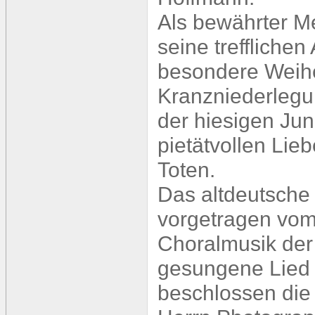
Als bewährter Me
seine treffliche
besondere Weihe
Kranzniederlegu
der hiesigen Ju
pietätvollen Lie
Toten.
Das altdeutsche G
vorgetragen vo
Choralmusik der
gesungene Lied 
beschlossen die 