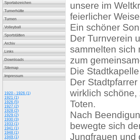
unsere im Weltk
Sportabzeichen
Turnerhütte
feierlicher Weise
Turnen
Ein schöner So
Volleyball
Der Turnverein u
Sportstätten
Archiv
sammelten sich
Links
zum gemeinsame
Downloads
Sitemap
Die Stadtkapelle
Impressum
Der Stadtpfarrer
wirklich schöne
1920 - 1926 (1)
1921 (1)
Toten.
1926 (5)
1927 (2)
1928 (2)
Nach Beendigung
1929 (2)
1930 (3)
bewegte sich de
1933 (1)
1941 (1)
1948 (1)
Jungfrauen und 
1949 (1)