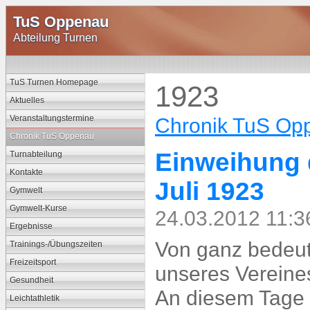
TuS Oppenau
Abteilung Turnen
TuS Turnen Homepage
1923
Aktuelles
Veranstaltungstermine
Chronik TuS Op
Chronik TuS Oppenau
Einweihung 
Turnabteilung
Kontakte
Juli 1923
Gymwelt
Gymwelt-Kurse
24.03.2012 11:3
Ergebnisse
Von ganz bedeut
Trainings-/Übungszeiten
Freizeitsport
unseres Vereines
Gesundheit
An diesem Tage 
Leichtathletik