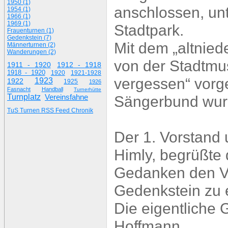
1950 (1)
anschlossen, unt
1954 (1)
1966 (1)
1969 (1)
Stadtpark.
Frauenturnen (1)
Gedenkstein (7)
Mit dem „altnie
Männerturnen (2)
Wanderungen (2)
von der Stadtmu
1911 - 1920
1912 - 1918
1918 - 1920
1920
1921-1928
vergessen“ vorg
1923
1922
1925
1926
Fasnacht
Handball
Turnerhütte
Turnplatz
Vereinsfahne
Sängerbund wurde
TuS Turnen RSS Feed Chronik
Der 1. Vorstand 
Himly, begrüßte 
Gedanken den Ve
Gedenkstein zu e
Die eigentliche 
Hoffmann.