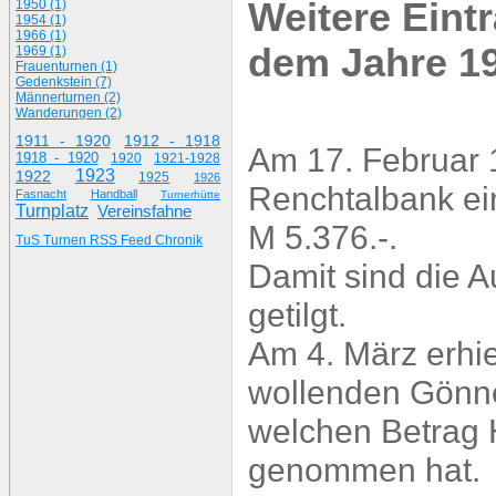
Weitere Eint
1950 (1)
1954 (1)
1966 (1)
dem Jahre 1
1969 (1)
Frauenturnen (1)
Gedenkstein (7)
Männerturnen (2)
Wanderungen (2)
1911 - 1920
1912 - 1918
Am 17. Februar 1
1918 - 1920
1920
1921-1928
1923
1922
1925
1926
Renchtalbank ei
Fasnacht
Handball
Turnerhütte
Turnplatz
Vereinsfahne
M 5.376.-.
TuS Turnen RSS Feed Chronik
Damit sind die A
getilgt.
Am 4. März erhie
wollenden Gönne
welchen Betrag 
genommen hat.