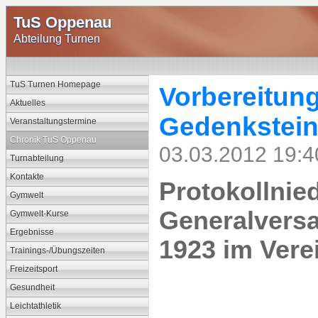
TuS Oppenau
Abteilung Turnen
TuS Turnen Homepage
Vorbereitung
Aktuelles
Gedenkstei
Veranstaltungstermine
Chronik TuS Oppenau
03.03.2012 19:4
Turnabteilung
Kontakte
Protokollnied
Gymwelt
Generalvers
Gymwelt-Kurse
Ergebnisse
1923 im Verei
Trainings-/Übungszeiten
Freizeitsport
Gesundheit
Leichtathletik