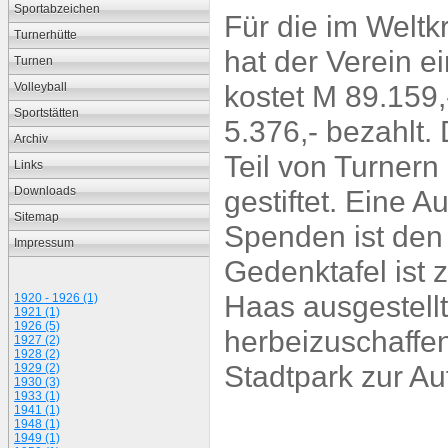
Sportabzeichen
Für die im Weltk
Turnerhütte
hat der Verein e
Turnen
kostet M 89.159,
Volleyball
Sportstätten
5.376,- bezahlt.
Archiv
Teil von Turner
Links
Downloads
gestiftet. Eine 
Sitemap
Spenden ist den
Impressum
Gedenktafel ist 
Haas ausgestellt
1920 - 1926 (1)
1921 (1)
1926 (5)
herbeizuschaffe
1927 (2)
1928 (2)
Stadtpark zur A
1929 (2)
1930 (3)
1933 (1)
1941 (1)
1948 (1)
1949 (1)